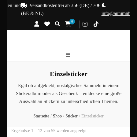
gien und
Versandkostenfrei ab 35€ (DE) / 70€
(BE & NL)
info@autumnhex.de
0
Einzelsticker
Egal ob aufgeklebt, nostalgisches Sammeln in einem
Stickeralbum oder als Geschenk – entdecke eine große
Auswahl an Stickern zu unterschiedlichen Themen.
Startseite
/
Shop
/
Sticker
/
Einzelsticker
Nach
Ergebnisse 1 – 12 von 55 werden angezeigt