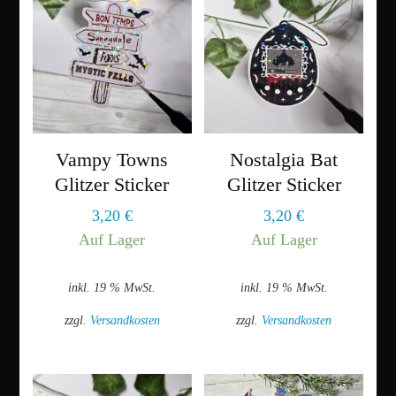
mehrere
Varianten
auf.
Die
Optionen
können
Vampy Towns
Nostalgia Bat
auf
der
Glitzer Sticker
Glitzer Sticker
Produktseite
3,20
€
3,20
€
gewählt
Auf Lager
Auf Lager
werden
inkl. 19 % MwSt.
inkl. 19 % MwSt.
zzgl.
Versandkosten
zzgl.
Versandkosten