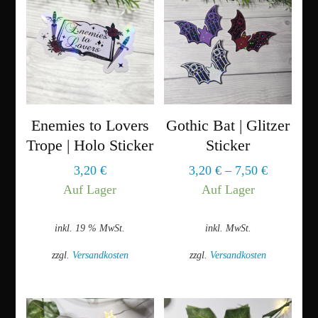
Enemies to Lovers
Gothic Bat | Glitzer
Trope | Holo Sticker
Sticker
3,20
€
3,20
€
–
7,50
€
Auf Lager
Auf Lager
inkl. 19 % MwSt.
inkl. MwSt.
zzgl.
Versandkosten
zzgl.
Versandkosten
Dieses
Produkt
weist