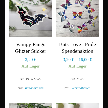
Vampy Fangs
Bats Love | Pride
Glitzer Sticker
Spendenaktion
3,20
€
3,20
€
–
16,00
€
Auf Lager
Auf Lager
inkl. 19 % MwSt.
inkl. MwSt.
zzgl.
Versandkosten
zzgl.
Versandkosten
Dieses
Produkt