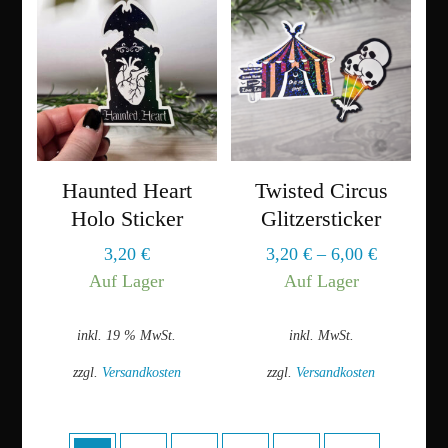
Haunted Heart
Twisted Circus
Holo Sticker
Glitzersticker
3,20
€
3,20
€
–
6,00
€
Auf Lager
Auf Lager
inkl. 19 % MwSt.
inkl. MwSt.
zzgl.
Versandkosten
zzgl.
Versandkosten
Dieses
Produkt