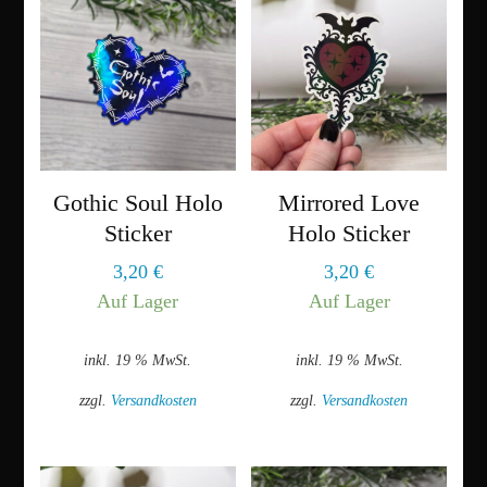
weist
mehrere
Varianten
auf.
Die
Optionen
können
Gothic Soul Holo
Mirrored Love
auf
der
Sticker
Holo Sticker
Produktseite
3,20
€
3,20
€
gewählt
Auf Lager
Auf Lager
werden
inkl. 19 % MwSt.
inkl. 19 % MwSt.
zzgl.
Versandkosten
zzgl.
Versandkosten