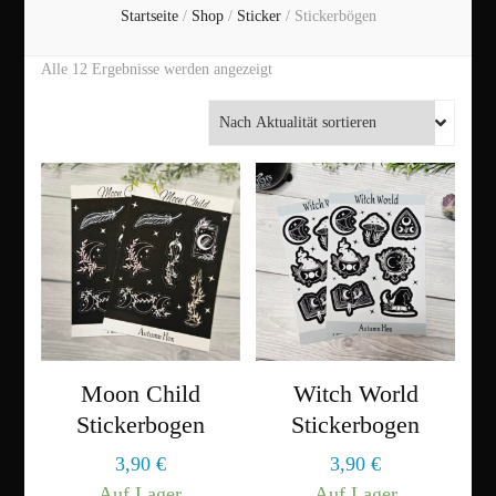
Startseite
/
Shop
/
Sticker
/
Stickerbögen
Nach
Alle 12 Ergebnisse werden angezeigt
Aktualität
sortiert
Moon Child
Witch World
Stickerbogen
Stickerbogen
3,90
€
3,90
€
Auf Lager
Auf Lager