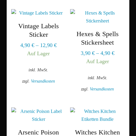
Dieses
werden
Produkt
weist
mehrere
Vintage Labels
Varianten
Hexes & Spells
Sticker
auf.
Stickersheet
4,90
€
–
12,90
€
Die
3,90
€
–
4,90
€
Auf Lager
Optionen
Auf Lager
können
inkl. MwSt.
auf
inkl. MwSt.
der
zzgl.
Versandkosten
Produktseite
zzgl.
Versandkosten
Dieses
gewählt
Produkt
Dieses
werden
weist
Produkt
mehrere
weist
Varianten
mehrere
auf.
Varianten
Arsenic Poison
Witches Kitchen