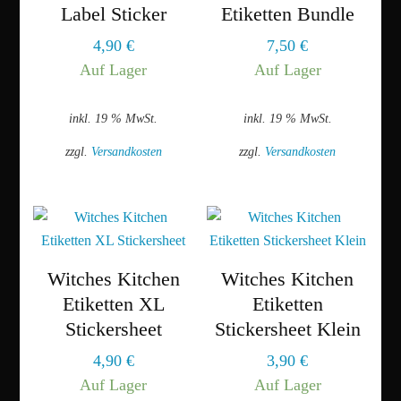
Die
auf.
Label Sticker
Etiketten Bundle
Optionen
Die
4,90
€
7,50
€
können
Optionen
Auf Lager
Auf Lager
auf
können
der
auf
inkl. 19 % MwSt.
inkl. 19 % MwSt.
Produktseite
der
gewählt
Produktseite
zzgl.
Versandkosten
zzgl.
Versandkosten
werden
gewählt
werden
Witches Kitchen
Witches Kitchen
Etiketten XL
Etiketten
Stickersheet
Stickersheet Klein
4,90
€
3,90
€
Auf Lager
Auf Lager