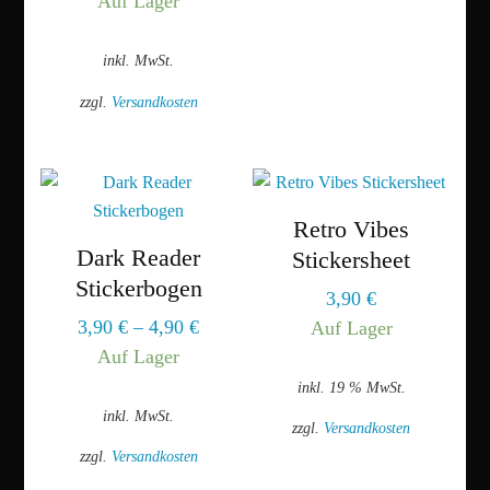
Auf Lager
weist
mehrere
inkl. MwSt.
Varianten
zzgl.
Versandkosten
auf.
Dieses
Die
Produkt
Optionen
weist
können
mehrere
Retro Vibes
auf
Varianten
Dark Reader
der
Stickersheet
auf.
Produktseite
Stickerbogen
3,90
€
Die
gewählt
3,90
€
–
4,90
€
Auf Lager
Optionen
werden
Auf Lager
können
inkl. 19 % MwSt.
auf
inkl. MwSt.
der
zzgl.
Versandkosten
Produktseite
zzgl.
Versandkosten
gewählt