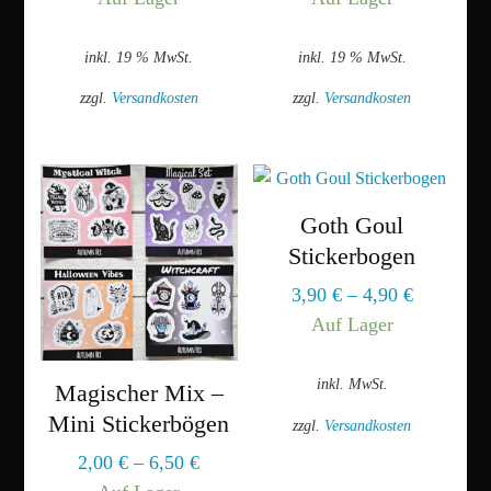
inkl. 19 % MwSt.
inkl. 19 % MwSt.
zzgl.
Versandkosten
zzgl.
Versandkosten
Goth Goul
Stickerbogen
3,90
€
–
4,90
€
Auf Lager
inkl. MwSt.
Magischer Mix –
Mini Stickerbögen
zzgl.
Versandkosten
Dieses
2,00
€
–
6,50
€
Produkt