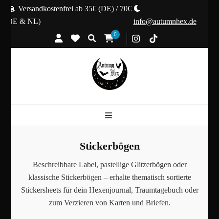
Versandkostenfrei ab 35€ (DE) / 70€
(BE & NL)
info@autumnhex.de
0
Stickerbögen
Beschreibbare Label, pastellige Glitzerbögen oder
klassische Stickerbögen – erhalte thematisch sortierte
Stickersheets für dein Hexenjournal, Traumtagebuch oder
zum Verzieren von Karten und Briefen.