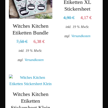
Etiketten XL
Optionen
Stickersheet
können
Ursprünglicher
Aktuell
4,90
€
4,17
€
auf
Preis
Preis
der
Witches Kitchen
inkl. 19 % MwSt.
war:
ist:
Produktseite
Etiketten Bundle
zzgl.
Versandkosten
4,90 €
4,17 €.
gewählt
Ursprünglicher
Aktueller
7,50
€
6,38
€
werden
Preis
Preis
inkl. 19 % MwSt.
war:
ist:
zzgl.
Versandkosten
7,50 €
6,38 €.
Witches Kitchen
Etiketten
Stickersheet Klein