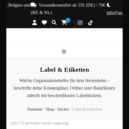
nd, Belgien und
Versandkostenfrei ab 35€ (DE) / 70€
(BE & NL)
info@autumn
0
Label & Etiketten
Witchy Organisationshelfer für dein Hexenheim –
beschrifte deine Kräutergläser, Ordner oder Bastelkisten
stilecht mit beschreibbaren Labelstickern.
Startseite
/
Shop
/
Sticker
/
Label & Etiketten
Nach
Alle 5 Ergebnisse werden angezeigt