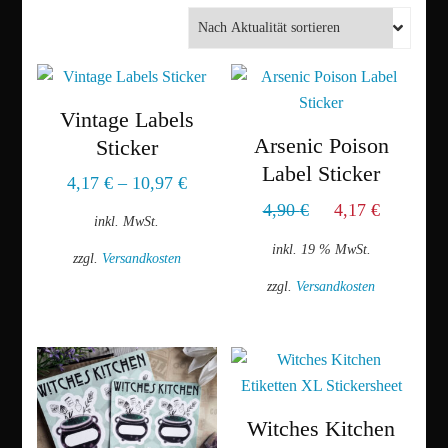
Aktualität
sortiert
Vintage Labels
Arsenic Poison
Sticker
Label Sticker
4,17
€
–
10,97
€
Ursprünglicher
Aktuell
4,90
€
4,17
€
inkl. MwSt.
Preis
Preis
inkl. 19 % MwSt.
zzgl.
Versandkosten
war:
ist:
zzgl.
Versandkosten
4,90 €
4,17 €.
Dieses
Produkt
weist
mehrere
Varianten
auf.
Witches Kitchen
Die