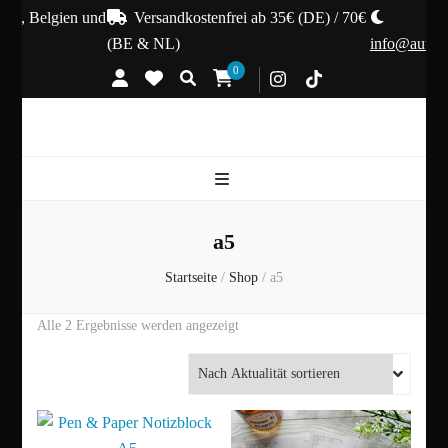
nd, Belgien und
Versandkostenfrei ab 35€ (DE) / 70€
(BE & NL)
info@autumn
0
a5
Startseite
/
Shop
/
a5
Nach
Alle 2 Ergebnisse werden angezeigt
Aktualität
sortiert