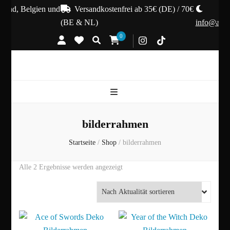
land, Belgien und
Versandkostenfrei ab 35€ (DE) / 70€
(BE & NL)
info@autu
0
bilderrahmen
Startseite
/
Shop
/
bilderrahmen
Nach
Alle 2 Ergebnisse werden angezeigt
Aktualität
sortiert