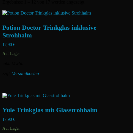
Nach
Ergebnisse 1 – 12 von 17 werden angezeigt
Aktualität
sortiert
Potion Doctor Trinkglas inklusive
Strohhalm
17,90
€
Auf Lager
inkl. MwSt.
zzgl.
Versandkosten
Dieses
Produkt
weist
mehrere
Varianten
Yule Trinkglas mit Glasstrohhalm
auf.
Die
17,90
€
Optionen
können
Auf Lager
auf