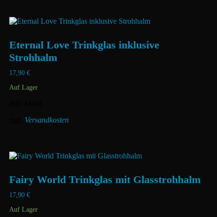
Eternal Love Trinkglas inklusive
Strohhalm
17,90
€
Auf Lager
inkl. MwSt.
zzgl.
Versandkosten
Dieses
Produkt
weist
mehrere
Varianten
Fairy World Trinkglas mit Glasstrohhalm
auf.
Die
17,90
€
Optionen
können
Auf Lager
auf