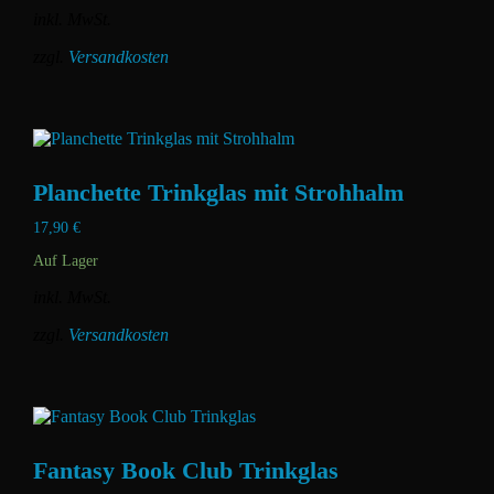
der
inkl. MwSt.
Produktseite
gewählt
zzgl.
Versandkosten
werden
Dieses
Produkt
weist
mehrere
Varianten
Planchette Trinkglas mit Strohhalm
auf.
Die
17,90
€
Optionen
können
Auf Lager
auf
der
inkl. MwSt.
Produktseite
gewählt
zzgl.
Versandkosten
werden
Dieses
Produkt
weist
mehrere
Varianten
Fantasy Book Club Trinkglas
auf.
Die