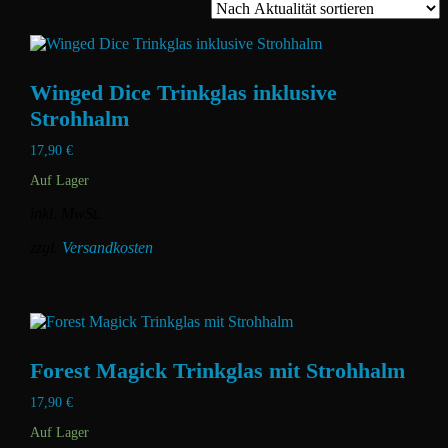
Winged Dice Trinkglas inklusive
Strohhalm
17,90
€
Auf Lager
inkl. MwSt.
zzgl.
Versandkosten
Dieses
Produkt
weist
mehrere
Varianten
Forest Magick Trinkglas mit Strohhalm
auf.
Die
17,90
€
Optionen
können
Auf Lager
auf