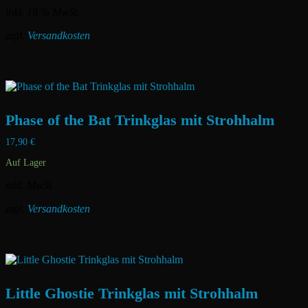
der
inkl. 19 % MwSt.
Produktseite
gewählt
zzgl.
Versandkosten
werden
Phase of the Bat Trinkglas mit Strohhalm
17,90
€
Auf Lager
inkl. MwSt.
zzgl.
Versandkosten
Dieses
Produkt
weist
mehrere
Varianten
Little Ghostie Trinkglas mit Strohhalm
auf.
Die