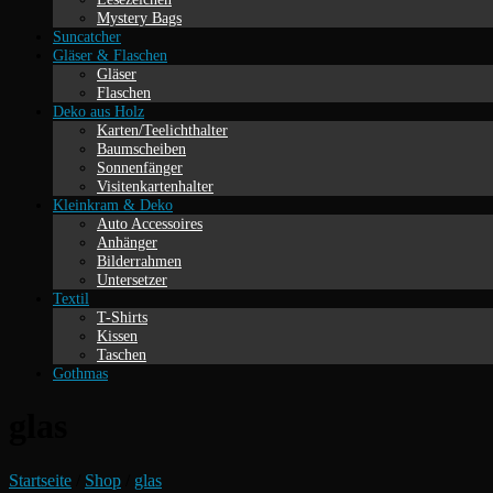
Mystery Bags
Suncatcher
Gläser & Flaschen
Gläser
Flaschen
Deko aus Holz
Karten/Teelichthalter
Baumscheiben
Sonnenfänger
Visitenkartenhalter
Kleinkram & Deko
Auto Accessoires
Anhänger
Bilderrahmen
Untersetzer
Textil
T-Shirts
Kissen
Taschen
Gothmas
glas
Startseite
/
Shop
/
glas