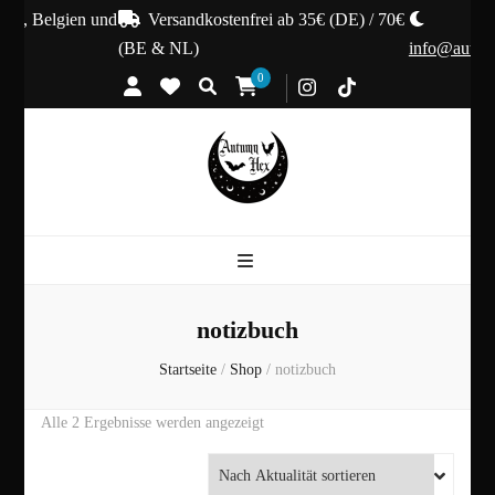
nd, Belgien und
Versandkostenfrei ab 35€ (DE) / 70€
(BE & NL)
info@autumn
0
notizbuch
Startseite
/
Shop
/
notizbuch
Nach
Alle 2 Ergebnisse werden angezeigt
Aktualität
sortiert