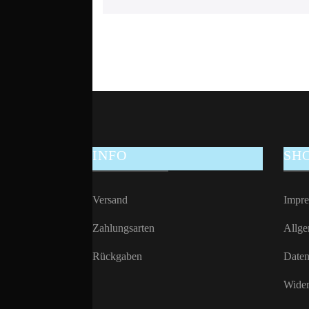
INFO
SH
Versand
Impr
Zahlungsarten
Allge
Rückgaben
Daten
Wider