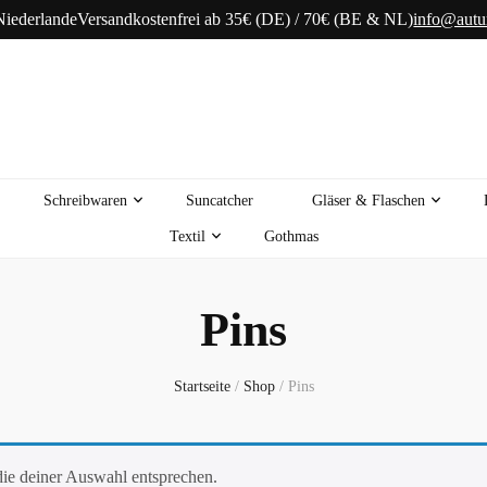
Niederlande
Versandkostenfrei ab 35€ (DE) / 70€ (BE & NL)
info@aut
Schreibwaren
Suncatcher
Gläser & Flaschen
Textil
Gothmas
Pins
Startseite
/
Shop
/
Pins
ie deiner Auswahl entsprechen.