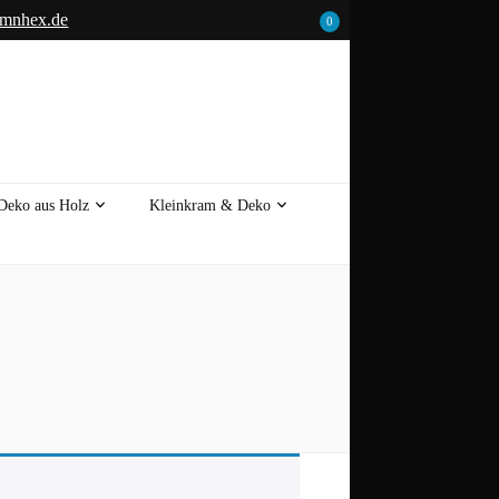
umnhex.de
0
Deko aus Holz
Kleinkram & Deko