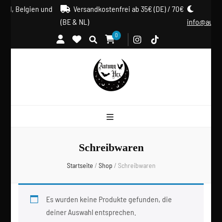
and, Belgien und
Versandkostenfrei ab 35€ (DE) / 70€
(BE & NL)
info@autu
0
Schreibwaren
Startseite
/
Shop
/
Schreibwaren
Es wurden keine Produkte gefunden, die
deiner Auswahl entsprechen.