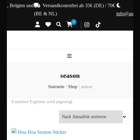
and, Belgien und
Versandkostenfrei ab 35€ (DE) / 70€
(BE & NL)
info@autum
0
season
Startseite
/
Shop
/
season
Einzelnes Ergebnis wird angezeigt