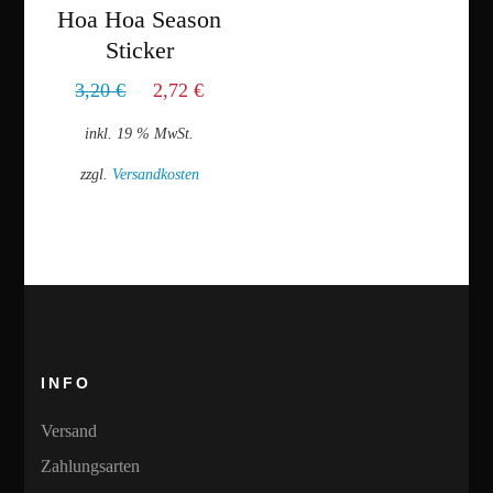
Hoa Hoa Season
Sticker
Ursprünglicher
Aktueller
3,20
€
2,72
€
Preis
Preis
inkl. 19 % MwSt.
war:
ist:
zzgl.
Versandkosten
3,20 €
2,72 €.
INFO
Versand
Zahlungsarten