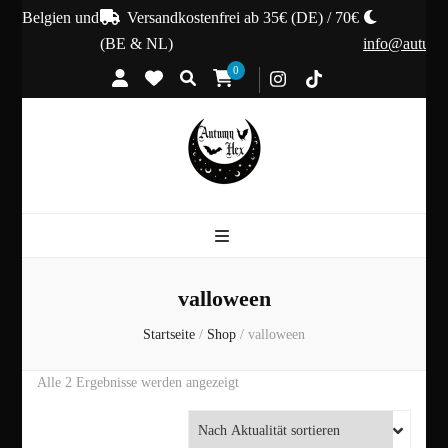
d, Belgien und
Versandkostenfrei ab 35€ (DE) / 70€
(BE & NL)
info@autumn
0
valloween
Startseite
/
Shop
/
valloween
Nach
Alle 2 Ergebnisse werden angezeigt
Aktualität
sortiert