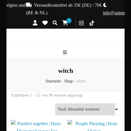
 Belgien und
Versandkostenfrei ab 35€ (DE) / 70€
(BE & NL)
info@autumnhex
0
witch
Startseite
/
Shop
/
witch
Nach
Ergebnisse 1 – 12 von 96 werden angezeigt
Aktualität
sortiert