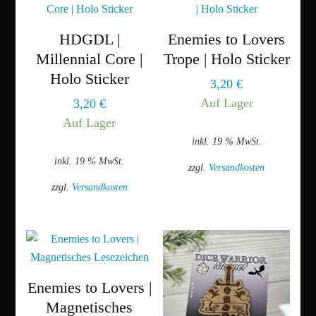
mehrere
Varianten
HDGDL |
Enemies to Lovers
auf.
Millennial Core |
Trope | Holo Sticker
Die
Holo Sticker
3,20
€
Optionen
Auf Lager
3,20
€
können
Auf Lager
auf
inkl. 19 % MwSt.
der
inkl. 19 % MwSt.
Produktseite
zzgl.
Versandkosten
gewählt
zzgl.
Versandkosten
werden
Enemies to Lovers |
Magnetisches