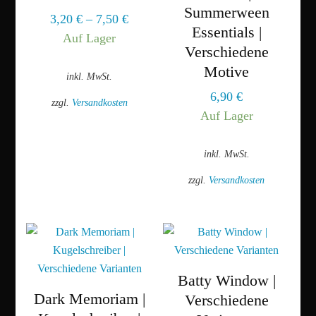
Summerween
3,20
€
–
7,50
€
Essentials |
Auf Lager
Verschiedene
Motive
inkl. MwSt.
6,90
€
zzgl.
Versandkosten
Auf Lager
Dieses
Produkt
inkl. MwSt.
weist
mehrere
zzgl.
Versandkosten
Varianten
Dieses
auf.
Produkt
Die
weist
Optionen
mehrere
können
Varianten
Batty Window |
auf
auf.
Dark Memoriam |
Verschiedene
der
Die