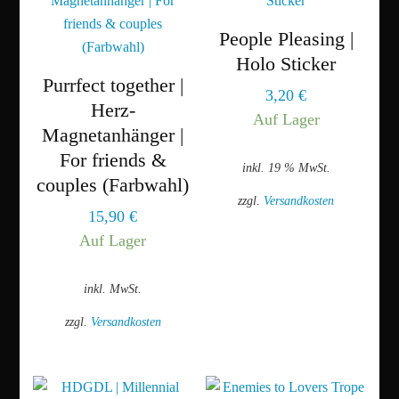
People Pleasing |
Holo Sticker
Purrfect together |
3,20
€
Herz-
Auf Lager
Magnetanhänger |
For friends &
inkl. 19 % MwSt.
couples (Farbwahl)
zzgl.
Versandkosten
15,90
€
Auf Lager
inkl. MwSt.
zzgl.
Versandkosten
Dieses
Produkt
weist