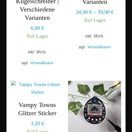
Kugelschreiber |
Varianten
Produktseite
Optionen
Verschiedene
34,90
€
–
39,90
€
gewählt
können
Varianten
Auf Lager
werden
auf
6,00
€
der
Auf Lager
inkl. MwSt.
Produktseite
gewählt
zzgl.
Versandkosten
inkl. MwSt.
werden
Dieses
zzgl.
Versandkosten
Produkt
weist
Dieses
mehrere
Produkt
Varianten
weist
auf.
mehrere
Die
Varianten
Vampy Towns
Optionen
auf.
Glitzer Sticker
können
Die
3,20
€
auf
Optionen
Auf Lager