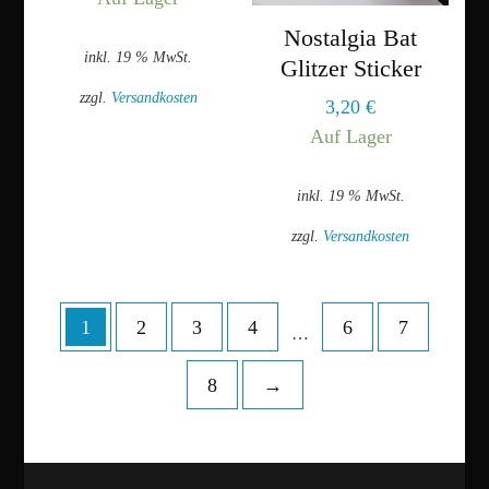
der
können
Produktseite
Nostalgia Bat
auf
inkl. 19 % MwSt.
gewählt
der
Glitzer Sticker
werden
Produktseite
zzgl.
Versandkosten
3,20
€
gewählt
Auf Lager
werden
inkl. 19 % MwSt.
zzgl.
Versandkosten
1
2
3
4
6
7
…
8
→