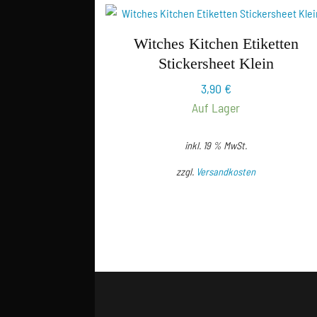
Witches Kitchen Etiketten
Stickersheet Klein
3,90
€
Auf Lager
inkl. 19 % MwSt.
zzgl.
Versandkosten