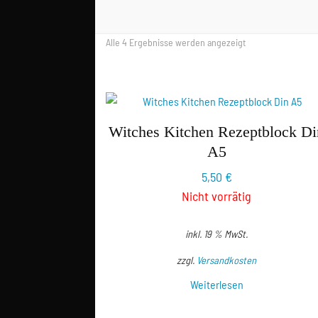
Nach
Alle 4 Ergebnisse werden angezeigt
Aktualität
sortiert
Witches Kitchen Rezeptblock Di
A5
5,50
€
Nicht vorrätig
inkl. 19 % MwSt.
zzgl.
Versandkosten
Weiterlesen