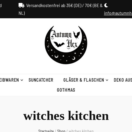
d
Versandkostenfrei ab 35€ (DE) / 70€ (BE &
NL)
info@autumnh
EIBWAREN
SUNCATCHER
GLÄSER & FLASCHEN
DEKO AU
GOTHMAS
witches kitchen
Startseite
/
Shop
/
witches kitchen