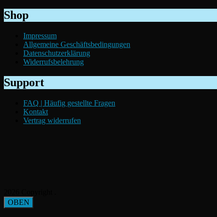
gewählt
Shop
werden
Impressum
Allgemeine Geschäftsbedingungen
Datenschutzerklärung
Widerrufsbelehrung
Support
FAQ | Häufig gestellte Fragen
Kontakt
Vertrag widerrufen
2026 Copyright
.
OBEN