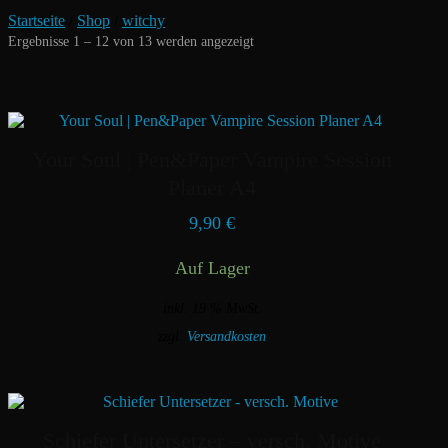
Startseite
/
Shop
/
witchy
Nach
Ergebnisse 1 – 12 von 13 werden angezeigt
Aktualität
sortiert
Your Soul | Pen&Paper Vampire Session
Planer A4
9,90
€
Auf Lager
inkl. 19 % MwSt.
zzgl.
Versandkosten
Schiefer Untersetzer – versch. Motive