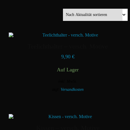
Teelichthalter – versch. Motive
9,90
€
Auf Lager
inkl. MwSt.
zzgl.
Versandkosten
Dieses
Produkt
weist
mehrere
Varianten
auf.
Kissen – versch. Motive
Die