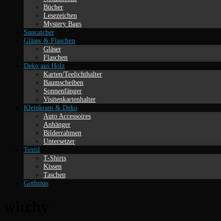
Bücher
Lesezeichen
Mystery Bags
Suncatcher
Gläser & Flaschen
Gläser
Flaschen
Deko aus Holz
Karten/Teelichthalter
Baumscheiben
Sonnenfänger
Visitenkartenhalter
Kleinkram & Deko
Auto Accessoires
Anhänger
Bilderrahmen
Untersetzer
Textil
T-Shirts
Kissen
Taschen
Gothmas
witchy