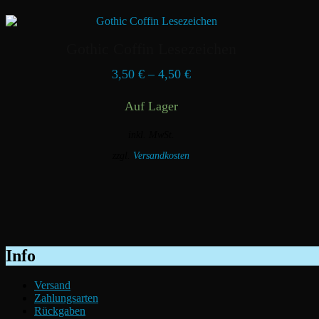
Gothic Coffin Lesezeichen
3,50
€
–
4,50
€
Auf Lager
inkl. MwSt.
zzgl.
Versandkosten
Dieses
Produkt
weist
mehrere
Varianten
auf.
Die
Info
Optionen
können
Versand
auf
Zahlungsarten
der
Rückgaben
Produktseite