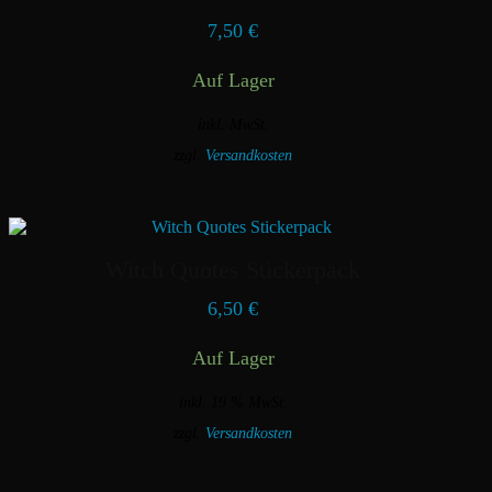
7,50
€
Auf Lager
inkl. MwSt.
zzgl.
Versandkosten
Dieses
Produkt
weist
mehrere
Varianten
Witch Quotes Stickerpack
auf.
Die
6,50
€
Optionen
können
Auf Lager
auf
der
Produktseite
inkl. 19 % MwSt.
gewählt
zzgl.
Versandkosten
werden