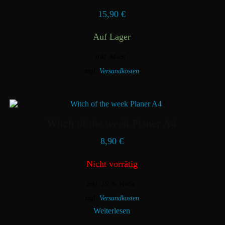
15,90
€
Auf Lager
inkl. MwSt.
zzgl.
Versandkosten
Dieses
Produkt
weist
mehrere
Varianten
Witch of the week Planer A4
auf.
Die
8,90
€
Optionen
können
Nicht vorrätig
auf
der
Produktseite
inkl. 19 % MwSt.
gewählt
zzgl.
Versandkosten
werden
Weiterlesen