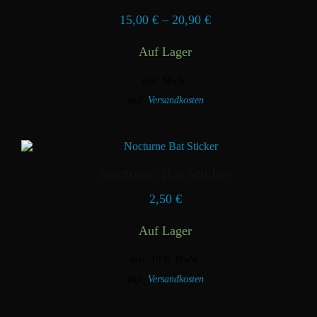
Optionen
15,00
€
–
20,90
€
können
auf
der
Auf Lager
Produktseite
gewählt
inkl. MwSt.
werden
zzgl.
Versandkosten
Dieses
Produkt
weist
mehrere
Varianten
Nocturne Bat Sticker
auf.
Die
2,50
€
Optionen
können
Auf Lager
auf
der
Produktseite
inkl. 19 % MwSt.
gewählt
zzgl.
Versandkosten
werden