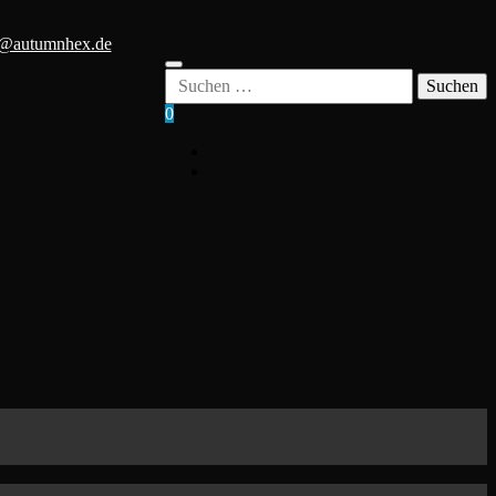
o@autumnhex.de
Suchen
nach:
0