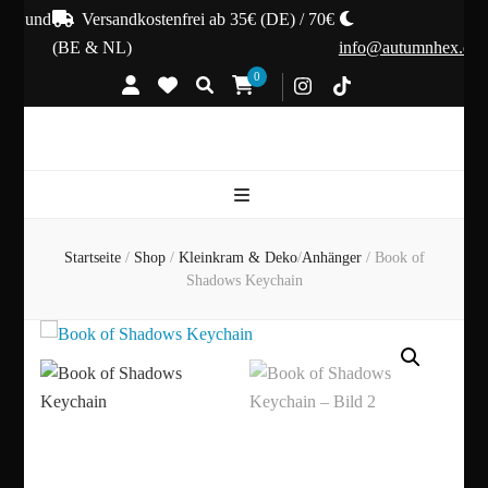
en und
Versandkostenfrei ab 35€ (DE) / 70€
(BE & NL)
info@autumnhex.de
0
Startseite
/
Shop
/
Kleinkram & Deko
/
Anhänger
/
Book of
Shadows Keychain