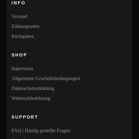
INFO
Optionen
können
Versand
auf
Zahlungsarten
der
Rückgaben
Produktseite
gewählt
SHOP
werden
Impressum
Allgemeine Geschäftsbedingungen
Datenschutzerklärung
Widerrufsbelehrung
SUPPORT
FAQ | Häufig gestellte Fragen