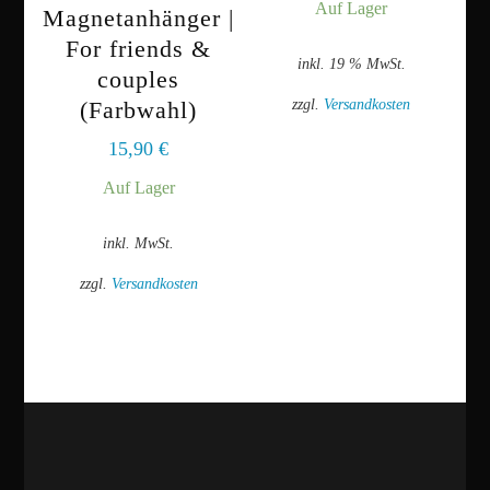
Auf Lager
Magnetanhänger |
For friends &
inkl. 19 % MwSt.
couples
zzgl.
Versandkosten
(Farbwahl)
15,90
€
Auf Lager
inkl. MwSt.
zzgl.
Versandkosten
Dieses
Produkt
weist
mehrere
Varianten
auf.
Die