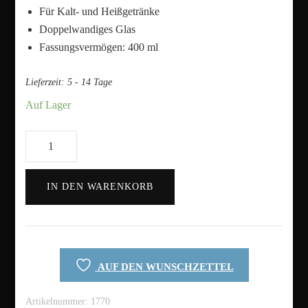
Für Kalt- und Heißgetränke
Doppelwandiges Glas
Fassungsvermögen: 400 ml
Lieferzeit:
5 - 14 Tage
Auf Lager
Bloody
Enemies
to
IN DEN WARENKORB
Lovers
|
Bookish
|
Glasflasche
AUF DEN WUNSCHZETTEL
mit
Sieb
Artikelnummer:
1770