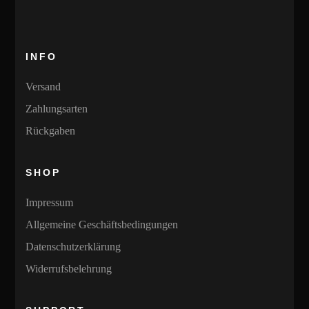
Varianten
auf.
Die
INFO
Optionen
können
Versand
auf
Zahlungsarten
der
Rückgaben
Produktseite
gewählt
SHOP
werden
Impressum
Allgemeine Geschäftsbedingungen
Datenschutzerklärung
Widerrufsbelehrung