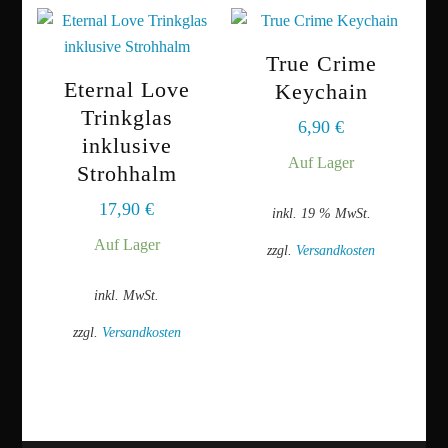
True Crime
Eternal Love
Keychain
Trinkglas
6,90
€
inklusive
Auf Lager
Strohhalm
17,90
€
inkl. 19 % MwSt.
Auf Lager
zzgl.
Versandkosten
inkl. MwSt.
zzgl.
Versandkosten
Dieses
Produkt
weist
mehrere