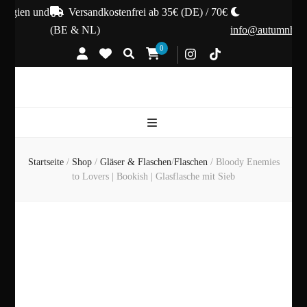
lgien und
Versandkostenfrei ab 35€ (DE) / 70€
(BE & NL)
info@autumnhex.d
0
Startseite
/
Shop
/
Gläser & Flaschen
/
Flaschen
/
Bloody Enemies
to Lovers | Bookish | Glasflasche mit Sieb