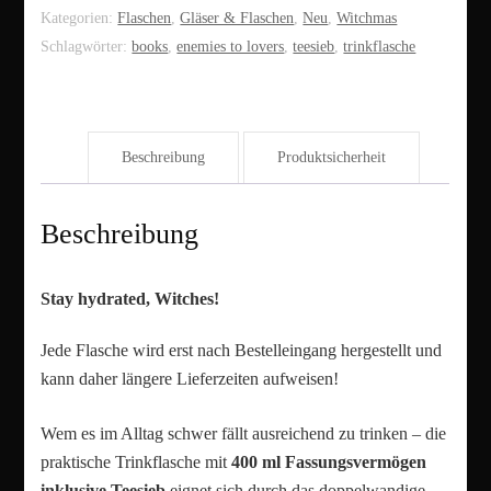
Menge
Kategorien:
Flaschen
,
Gläser & Flaschen
,
Neu
,
Witchmas
Schlagwörter:
books
,
enemies to lovers
,
teesieb
,
trinkflasche
Beschreibung
Produktsicherheit
Beschreibung
Stay hydrated, Witches!
Jede Flasche wird erst nach Bestelleingang hergestellt und
kann daher längere Lieferzeiten aufweisen!
Wem es im Alltag schwer fällt ausreichend zu trinken – die
praktische Trinkflasche mit
400 ml Fassungsvermögen
inklusive Teesieb
eignet sich durch das doppelwandige