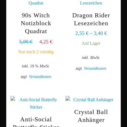
90s Witch
Dragon Rider
Notizblock
Lesezeichen
Quadrat
2,55
€
–
3,40
€
Ursprünglicher
Aktueller
5,00
€
4,25
€
Auf Lager
Preis
Preis
Nur noch 2 vorrätig
war:
ist:
inkl. MwSt.
5,00 €
4,25 €.
inkl. 19 % MwSt.
zzgl.
Versandkosten
zzgl.
Versandkosten
Dieses
Produkt
weist
mehrere
Varianten
Crystal Ball
auf.
Anti-Social
Anhänger
Die