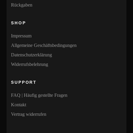
der
Produktseite
Rückgaben
Produktseite
gewählt
gewählt
werden
SHOP
werden
Impressum
Allgemeine Geschäftsbedingungen
Datenschutzerklärung
Widerrufsbelehrung
SUPPORT
FAQ | Häufig gestellte Fragen
Kontakt
Vertrag widerrufen