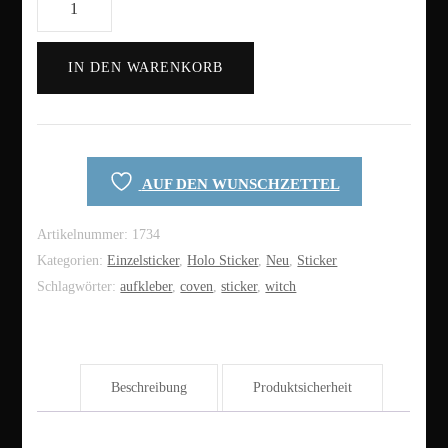
Heart
Holo
IN DEN WARENKORB
Sticker
Menge
AUF DEN WUNSCHZETTEL
Artikelnummer:
1734
Kategorien:
Einzelsticker
,
Holo Sticker
,
Neu
,
Sticker
Schlagwörter:
aufkleber
,
coven
,
sticker
,
witch
Beschreibung
Produktsicherheit