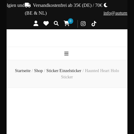
Belgien und
Versandkostenfrei ab 35€ (DE) / 70€
(BE & NL)
info@autumnhex
0
Startseite
/
Shop
/
Sticker
/
Einzelsticker
/
Haunted Heart Holo
Sticker