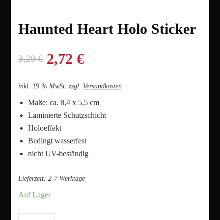
Haunted Heart Holo Sticker
Ursprünglicher
Aktueller
2,72
€
3,20
€
Preis
Preis
inkl. 19 % MwSt.
zzgl.
Versandkosten
war:
ist:
Maße: ca. 8,4 x 5,5 cm
Laminierte Schutzschicht
3,20 €
2,72 €.
Holoeffekt
Bedingt wasserfest
nicht UV-beständig
Lieferzeit:
2-7 Werktage
Auf Lager
Haunted